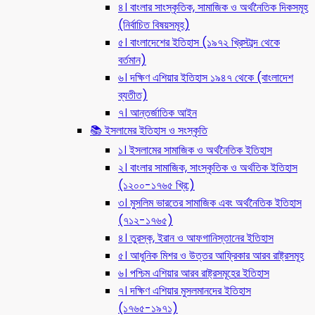
৪। বাংলার সাংস্কৃতিক, সামাজিক ও অর্থনৈতিক দিকসমূহ
(নির্বাচিত বিষয়সমূহ)
৫। বাংলাদেশের ইতিহাস (১৯৭২ খ্রিস্টাব্দ থেকে
বর্তমান)
৬। দক্ষিণ এশিয়ার ইতিহাস ১৯৪৭ থেকে (বাংলাদেশ
ব্যতীত)
৭। আন্তর্জাতিক আইন
📚 ইসলামের ইতিহাস ও সংস্কৃতি
১। ইসলামের সামাজিক ও অর্থনৈতিক ইতিহাস
২। বাংলার সামাজিক, সাংস্কৃতিক ও অর্থতিক ইতিহাস
(১২০০-১৭৬৫ খ্রি:)
৩। মুসলিম ভারতের সামাজিক এবং অর্থনৈতিক ইতিহাস
(৭১২-১৭৬৫)
৪। তুরস্ক, ইরান ও আফগানিস্তানের ইতিহাস
৫। আধুনিক মিশর ও উত্তর আফ্রিকার আরব রাষ্ট্রসমূহ
৬। পশ্চিম এশিয়ার আরব রাষ্ট্রসমূহের ইতিহাস
৭। দক্ষিণ এশিয়ার মুসলমানদের ইতিহাস
(১৭৬৫-১৯৭১)