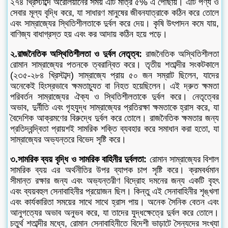
২৭৪ খ্রিস্টাব্দে অরেলিয়ানের সময় এটি মাত্র ৫% এ পৌঁছায়। এটি পণ্য ও
সেবার মূল্য বৃদ্ধি করে, যা সাধারণ মানুষের জীবনযাত্রাকে কঠিন করে তোলে
এবং সাম্রাজ্যের স্থিতিশীলতাকে দুর্বল করে দেয়। কৃষি উৎপাদন কমে যায়,
বাণিজ্য বাধাগ্রস্ত হয় এবং কর আদায় কঠিন হয়ে পড়ে।
২.রাজনৈতিক অস্থিতিশীলতা ও দুর্বল নেতৃত্ব:
রাজনৈতিক অস্থিতিশীলতা
রোমান সাম্রাজ্যের পতনকে ত্বরান্বিত করে। তৃতীয় শতাব্দীর সংকটকালে
(২৩৫-২৮৪ খ্রিস্টাব্দ) সাম্রাজ্যে প্রায় ৫০ জন সম্রাট ছিলেন, যাদের
অনেকেই হিংস্রভাবে ক্ষমতাচ্যুত বা নিহত হয়েছিলেন। এই দ্রুত ক্ষমতা
পরিবর্তন সাম্রাজ্যের ঐক্য ও স্থিতিশীলতাকে দুর্বল করে। নেতৃত্বের
অভাব, দুর্নীতি এবং গৃহযুদ্ধ সাম্রাজ্যের প্রতিরক্ষা ক্ষমতাকে হ্রাস করে, যা
বৈদেশিক আক্রমণের বিরুদ্ধে দুর্বল করে তোলে। রাজনৈতিক ক্ষমতার জন্য
প্রতিদ্বন্দ্বিতা প্রায়শই সামরিক শক্তি ব্যবহার করে সমাধান করা হতো, যা
সাম্রাজ্যের অভ্যন্তরে বিভেদ সৃষ্টি করে।
৩.সামরিক ব্যয় বৃদ্ধি ও সামরিক বাহিনীর দুর্বলতা:
রোমান সাম্রাজ্যের বিশাল
সামরিক ব্যয় এর অর্থনীতির উপর ব্যাপক চাপ সৃষ্টি করে। ক্রমবর্ধমান
সীমান্ত রক্ষার জন্য এবং অভ্যন্তরীণ বিদ্রোহ দমনের জন্য একটি বৃহৎ
এবং ব্যয়বহুল সেনাবাহিনীর প্রয়োজন ছিল। কিন্তু এই সেনাবাহিনীর শৃঙ্খলা
এবং কার্যকারিতা সময়ের সাথে সাথে হ্রাস পায়। অনেক সৈনিক বেতন এবং
আনুগত্যের অভাব অনুভব করে, যা তাদের যুদ্ধক্ষেত্রে দুর্বল করে তোলে।
চতুর্থ শতাব্দীর মধ্যে, রোমান সেনাবাহিনীতে বিদেশী ভাড়াটে সৈন্যদের সংখ্যা