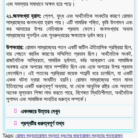
এবং সমস্যার সমাধানে অক্ষম হয়ে পড়ে।
২১.জনসংখ্যা হ্রাস:
প্লেগ, যুদ্ধ এবং অর্থনৈতিক সংকটের কারণে রোমান
সাম্রাজ্যের জনসংখ্যা হ্রাস পায়। এটি সামরিক শক্তি, কৃষি উৎপাদন এবং
কর আদায়ের উপর নেতিবাচক প্রভাব ফেলে। জনসংখ্যার অভাব
সাম্রাজ্যের পুনর্গঠন এবং পুনরুদ্ধারের ক্ষমতাকে দুর্বল করে।
উপসংহার:
রোমান সাম্রাজ্যের পতন একটি জটিল ঐতিহাসিক প্রক্রিয়া ছিল,
যার পেছনে বহুবিধ কারণের সম্মিলিত প্রভাব ছিল। অর্থনৈতিক সংকট,
রাজনৈতিক অস্থিরতা, সামরিক দুর্বলতা, বর্বর আক্রমণ এবং সামাজিক
অবক্ষয় একে অপরের সাথে সম্পর্কিত ছিল এবং একে অপরের উপর প্রভাব
ফেলেছিল। এই পতনের প্রক্রিয়া কয়েক শতাব্দী ধরে চলেছিল, যা একটি
একক ঘটনা দ্বারা সংঘটিত হয়নি। রোমান সাম্রাজ্যের পতন মানব
ইতিহাসের একটি গুরুত্বপূর্ণ অধ্যায়, যা থেকে আধুনিক রাষ্ট্র এবং সভ্যতা
অনেক মূল্যবান শিক্ষা লাভ করতে পারে, বিশেষত স্থিতিশীলতা, অর্থনৈতিক
সুশাসন এবং সামাজিক সংহতির গুরুত্ব সম্পর্কে।
একনজরে উত্তর দেখুন
প্রশ্নটির গুরুত্বপূর্ণ তথ্য
Tags:
রোমান সভ্যতা
রোমান সভ্যতা ধ্বংসের কারণ
রোমান সভ্যতার পতন
রোমান