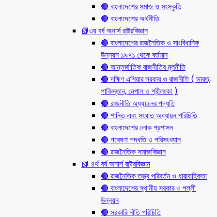
🔴 বাংলাদেশের সমাজ ও সংস্কৃতি
🔴 বাংলাদেশের অর্থনীতি
📗৩য় বর্ষ অনার্স রাষ্ট্রবিজ্ঞান
🔴 বাংলাদেশের রাজনৈতিক ও সাংবিধানিক
উন্নয়ন ১৯৭১ থেকে বর্তমান
🔴 আন্তর্জাতিক রাজনীতির মূলনীতি
🔴 দক্ষিণ এশিয়ার সরকার ও রাজনীতি ( ভারত,
পাকিস্তান, নেপাল ও শ্রীলংকা )
🔴 রাজনীতি অধ্যয়নের পদ্ধতি
🔴 শান্তি এবং সংঘাত অধ্যায়ন পরিচিতি
🔴 বাংলাদেশের লোক প্রশাসন
🔴 গবেষণা পদ্ধতি ও পরিসংখ্যান
🔴 রাজনৈতিক সমাজবিজ্ঞান
📗 ৪র্থ বর্ষ অনার্স রাষ্ট্রবিজ্ঞান
🔴 রাজনৈতিক তত্ত্ব পরিবর্তন ও ধারাবাহিকতা
🔴 বাংলাদেশের স্থানীয় সরকার ও পল্লী
উন্নয়ন
🔴 সরকারি নীতি পরিচিতি