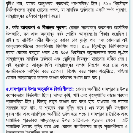
বৃদ্ধি পায়, যাদের আনুগত্য প্রায়শই প্রশ্নবিদ্ধ ছিল। ৪১০ খ্রিস্টাব্দে
ভিসিগথদের দ্বারা রোমের পতন, যা সামরিক দুর্বলতার একটি স্পষ্ট প্রমাণ,
সাম্রাজ্যের দুর্বলতা প্রকাশ করে।
৪. বর্বর আক্রমণ ও সীমান্ত সুরক্ষা:
রোমান সাম্রাজ্য ক্রমাগত জার্মানিক
উপজাতি, হুন এবং অন্যান্য বর্বর গোষ্ঠীর আক্রমণের শিকার হয়েছিল।
রাইন ও দানিউব নদীর সীমান্ত বরাবর চাপ বৃদ্ধি পায় এবং রোমানরা এই
আক্রমণকারীদের মোকাবিলায় হিমশিম খায়। ৪১০ খ্রিস্টাব্দে ভিসিগথদের
দ্বারা রোমের বস্তুত পতন এবং ৪৫৫ খ্রিস্টাব্দে ভ্যান্ডালদের দ্বারা লুণ্ঠন
সাম্রাজ্যের সামরিক দুর্বলতা এবং কেন্দ্রিয় নিয়ন্ত্রণ হারানোর ইঙ্গিত দেয়।
এই ক্রমাগত আক্রমণগুলি সাম্রাজ্যের সম্পদ নিঃশেষ করে দেয় এবং
জনজীবনকে অস্থির করে তোলে। বিশেষ করে পঞ্চম শতাব্দীতে, পশ্চিমা
রোমান সাম্রাজ্যের অনেক অঞ্চল বর্বরদের দখলে চলে যায়।
৫.দাসপ্রথার উপর অত্যধিক নির্ভরশীলতা:
রোমান অর্থনীতি দাসপ্রথার উপর
ব্যাপকভাবে নির্ভরশীল ছিল। দাসরা কৃষি, খনি এবং গৃহস্থালির কাজে প্রধান
শ্রমশক্তি ছিল। কিন্তু নতুন অঞ্চল জয় বন্ধ হয়ে যাওয়ার পর দাসের
সরবরাহ কমে যায়, যা শ্রমের খরচ বৃদ্ধি করে। এর ফলে কৃষি উৎপাদন
হ্রাস পায় এবং সামগ্রিক অর্থনীতি দুর্বল হয়ে পড়ে। দাসপ্রথার নৈতিক এবং
সামাজিক প্রভাবও সাম্রাজ্যের উপর নেতিবাচক প্রভাব ফেলে। এটি
সামাজিক বৈষম্য বৃদ্ধি করে এবং রোমান নাগরিকদের মধ্যে সৃজনশীলতা ও
উদ্ভাবনকে উৎসাহিত করে না।