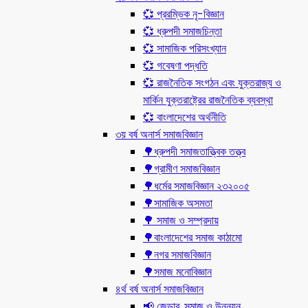
💞 প্ররম্ভিক নৃ-বিজ্ঞান
💞 ধ্রুপদী সমাজচিন্তা
💞 সামাজিক পরিসংখ্যান
💞 গবেষণা পদ্ধতি
💞 রাজনৈতিক সংগঠন এবং যুক্তরাজ্য ও
মার্কিন যুক্তরাষ্ট্রের রাজনৈতিক ব্যবস্থা
💞 বাংলাদেশের অর্থনীতি
৩য় বর্ষ অনার্স সমাজবিজ্ঞান
🌳ধ্রুপদী সমাজতাত্ত্বিক তত্ত্ব
🌳গ্রামীণ সমাজবিজ্ঞান
🌳ধর্মের সমাজবিজ্ঞান ২৩২০০৫
🌳সামাজিক অসমতা
🌳 সমাজ ও সম্প্রদায়
🌳বাংলাদেশের সমাজ কাঠামো
🌳নগর সমাজবিজ্ঞান
🌳সমাজ মনোবিজ্ঞান
৪র্থ বর্ষ অনার্স সমাজবিজ্ঞান
📢 জেন্ডার, সমাজ ও উন্নয়ন