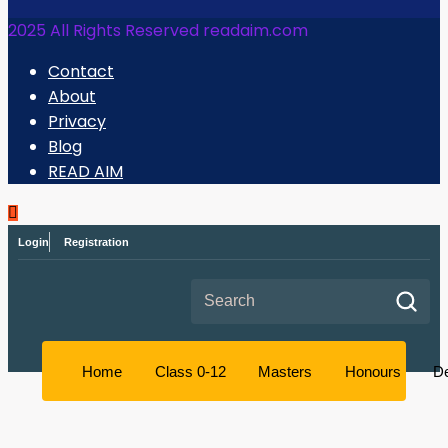
2025 All Rights Reserved readaim.com
Contact
About
Privacy
Blog
READ AIM
Login
Registration
Search for:
Home
Class 0-12
Masters
Honours
D