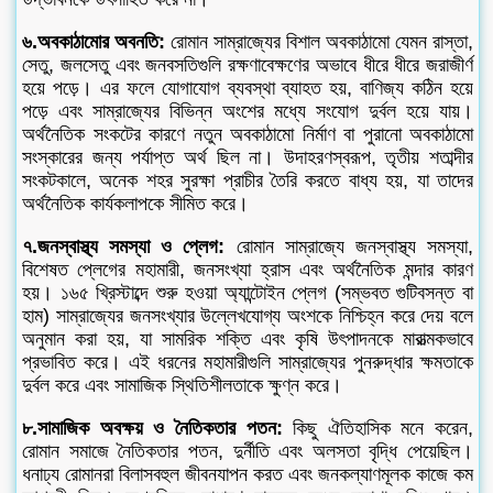
৬.অবকাঠামোর অবনতি:
রোমান সাম্রাজ্যের বিশাল অবকাঠামো যেমন রাস্তা,
সেতু, জলসেতু এবং জনবসতিগুলি রক্ষণাবেক্ষণের অভাবে ধীরে ধীরে জরাজীর্ণ
হয়ে পড়ে। এর ফলে যোগাযোগ ব্যবস্থা ব্যাহত হয়, বাণিজ্য কঠিন হয়ে
পড়ে এবং সাম্রাজ্যের বিভিন্ন অংশের মধ্যে সংযোগ দুর্বল হয়ে যায়।
অর্থনৈতিক সংকটের কারণে নতুন অবকাঠামো নির্মাণ বা পুরানো অবকাঠামো
সংস্কারের জন্য পর্যাপ্ত অর্থ ছিল না। উদাহরণস্বরূপ, তৃতীয় শতাব্দীর
সংকটকালে, অনেক শহর সুরক্ষা প্রাচীর তৈরি করতে বাধ্য হয়, যা তাদের
অর্থনৈতিক কার্যকলাপকে সীমিত করে।
৭.জনস্বাস্থ্য সমস্যা ও প্লেগ:
রোমান সাম্রাজ্যে জনস্বাস্থ্য সমস্যা,
বিশেষত প্লেগের মহামারী, জনসংখ্যা হ্রাস এবং অর্থনৈতিক মন্দার কারণ
হয়। ১৬৫ খ্রিস্টাব্দে শুরু হওয়া অ্যান্টোইন প্লেগ (সম্ভবত গুটিবসন্ত বা
হাম) সাম্রাজ্যের জনসংখ্যার উল্লেখযোগ্য অংশকে নিশ্চিহ্ন করে দেয় বলে
অনুমান করা হয়, যা সামরিক শক্তি এবং কৃষি উৎপাদনকে মারাত্মকভাবে
প্রভাবিত করে। এই ধরনের মহামারীগুলি সাম্রাজ্যের পুনরুদ্ধার ক্ষমতাকে
দুর্বল করে এবং সামাজিক স্থিতিশীলতাকে ক্ষুণ্ন করে।
৮.সামাজিক অবক্ষয় ও নৈতিকতার পতন:
কিছু ঐতিহাসিক মনে করেন,
রোমান সমাজে নৈতিকতার পতন, দুর্নীতি এবং অলসতা বৃদ্ধি পেয়েছিল।
ধনাঢ্য রোমানরা বিলাসবহুল জীবনযাপন করত এবং জনকল্যাণমূলক কাজে কম