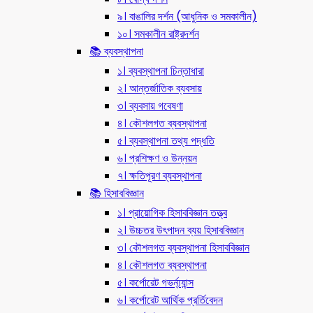
৯। বাঙালির দর্শন (আধুনিক ও সমকালীন)
১০। সমকালীন রাষ্ট্রদর্শন
📚 ব্যবস্থাপনা
১। ব্যবস্থাপনা চিন্তাধারা
২। আন্তর্জাতিক ব্যবসায়
৩। ব্যবসায় গবেষণা
৪। কৌশলগত ব্যবস্থাপনা
৫। ব্যবস্থাপনা তথ্য পদ্ধতি
৬। প্রশিক্ষণ ও উন্নয়ন
৭। ক্ষতিপূরণ ব্যবস্থাপনা
📚 হিসাববিজ্ঞান
১। প্রায়োগিক হিসাববিজ্ঞান তত্ত্ব
২। উচ্চতর উৎপাদন ব্যয় হিসাববিজ্ঞান
৩। কৌশলগত ব্যবস্থাপনা হিসাববিজ্ঞান
৪। কৌশলগত ব্যবস্থাপনা
৫। কর্পোরেট গভর্ন্য্যান্স
৬। কর্পোরেট আর্থিক প্রর্তিবেদন