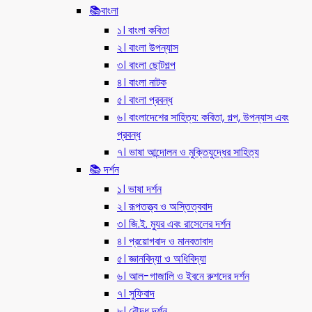
📚বাংলা
১। বাংলা কবিতা
২। বাংলা উপন্যাস
৩। বাংলা ছোটগল্প
৪। বাংলা নাটক
৫। বাংলা প্রবন্ধ
৬। বাংলাদেশের সাহিত্য: কবিতা, গল্প, উপন্যাস এবং
প্রবন্ধ
৭। ভাষা আন্দোলন ও মুক্তিযুদ্ধের সাহিত্য
📚 দর্শন
১। ভাষা দর্শন
২। রূপতত্ত্ব ও অস্তিত্ববাদ
৩। জি.ই. ম্যুর এবং রাসেলের দর্শন
৪। প্রয়োগবাদ ও মানবতাবাদ
৫। জ্ঞানবিদ্যা ও অধিবিদ্যা
৬। আল-গাজালি ও ইবনে রুশদের দর্শন
৭। সুফিবাদ
৮। বৌদ্ধ দর্শন