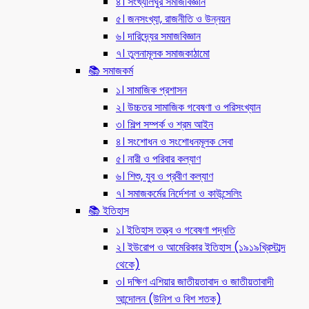
৪। সংখ্যালঘুর সমাজবিজ্ঞান
৫। জনসংখ্যা, রাজনীতি ও উন্নয়ন
৬। দারিদ্র্যের সমাজবিজ্ঞান
৭। তুলনামূলক সমাজকাঠামো
📚 সমাজকর্ম
১। সামাজিক প্রশাসন
২। উচ্চতর সামাজিক গবেষণা ও পরিসংখ্যান
৩। শিল্প সম্পর্ক ও শ্রম আইন
৪। সংশোধন ও সংশোধনমূলক সেবা
৫। নারী ও পরিবার কল্যাণ
৬। শিশু, যুব ও প্রবীণ কল্যাণ
৭। সমাজকর্মের নির্দেশনা ও কাউন্সেলিং
📚 ইতিহাস
১। ইতিহাস তত্ত্ব ও গবেষণা পদ্ধতি
২। ইউরোপ ও আমেরিকার ইতিহাস (১৯১৯খ্রিস্টাব্দ
থেকে)
৩। দক্ষিণ এশিয়ার জাতীয়তাবাদ ও জাতীয়তাবাদী
আন্দোলন (উনিশ ও বিশ শতক)