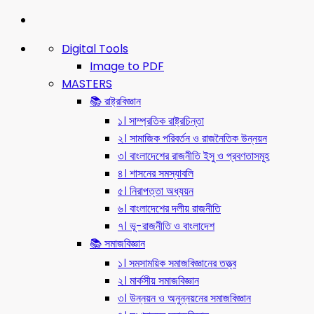
Digital Tools
Image to PDF
MASTERS
📚 রাষ্ট্রবিজ্ঞান
১। সাম্প্রতিক রাষ্ট্রচিন্তা
২। সামাজিক পরিবর্তন ও রাজনৈতিক উন্নয়ন
৩। বাংলাদেশের রাজনীতি ইসু ও প্রবণতাসমূহ
৪। শাসনের সমস্যাবলি
৫। নিরাপত্তা অধ্যয়ন
৬। বাংলাদেশের দলীয় রাজনীতি
৭। ভূ-রাজনীতি ও বাংলাদেশ
📚 সমাজবিজ্ঞান
১। সমসাময়িক সমাজবিজ্ঞানের তত্ত্ব
২। মার্কসীয় সমাজবিজ্ঞান
৩। উন্নয়ন ও অনুন্নয়নের সমাজবিজ্ঞান