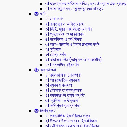
৬। বাংলাদেশের সাহিত্য: কবিতা, গল্প, উপন্যাস এবং প্রবন্ধ
৭। ভাষা আন্দোলন ও মুক্তিযুদ্ধের সাহিত্য
📚 দর্শন
১। ভাষা দর্শন
২। রূপতত্ত্ব ও অস্তিত্ববাদ
৩। জি.ই. ম্যুর এবং রাসেলের দর্শন
৪। প্রয়োগবাদ ও মানবতাবাদ
৫। জ্ঞানবিদ্যা ও অধিবিদ্যা
৬। আল-গাজালি ও ইবনে রুশদের দর্শন
৭। সুফিবাদ
৮। বৌদ্ধ দর্শন
৯। বাঙালির দর্শন (আধুনিক ও সমকালীন)
১০। সমকালীন রাষ্ট্রদর্শন
📚 ব্যবস্থাপনা
১। ব্যবস্থাপনা চিন্তাধারা
২। আন্তর্জাতিক ব্যবসায়
৩। ব্যবসায় গবেষণা
৪। কৌশলগত ব্যবস্থাপনা
৫। ব্যবস্থাপনা তথ্য পদ্ধতি
৬। প্রশিক্ষণ ও উন্নয়ন
৭। ক্ষতিপূরণ ব্যবস্থাপনা
📚 হিসাববিজ্ঞান
১। প্রায়োগিক হিসাববিজ্ঞান তত্ত্ব
২। উচ্চতর উৎপাদন ব্যয় হিসাববিজ্ঞান
৩। কৌশলগত ব্যবস্থাপনা হিসাববিজ্ঞান