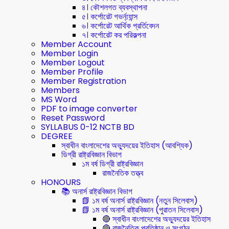
৪। কৌশলগত ব্যবস্থাপনা
৫। কর্পোরেট গভর্ন্য্যান্স
৬। কর্পোরেট আর্থিক প্রর্তিবেদন
৭। কর্পোরেট কর পরিকল্পনা
Member Account
Member Login
Member Logout
Member Profile
Member Registration
Members
MS Word
PDF to image converter
Reset Password
SYLLABUS 0-12 NCTB BD
DEGREE
স্বাধীন বাংলাদেশের অভ্যুদয়ের ইতিহাস (আবশ্যিক)
ডিগ্রী রাষ্ট্রবিজ্ঞান বিভাগ
১ম বর্ষ ডিগ্রী রাষ্ট্রবিজ্ঞান
রাজনৈতিক তত্ত্ব
HONOURS
📚 অনার্স রাষ্ট্রবিজ্ঞান বিভাগ
📗 ১ম বর্ষ অনার্স রাষ্ট্রবিজ্ঞান (নতুন সিলেবাস)
📗 ১ম বর্ষ অনার্স রাষ্ট্রবিজ্ঞান (পুরাতন সিলেবাস)
🔴 স্বাধীন বাংলাদেশের অভ্যুদয়ের ইতিহাস
🔴 রাজনৈতিক প্রতিষ্ঠান ও সংগঠন