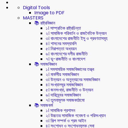
Digital Tools
Image to PDF
MASTERS
📚 রাষ্ট্রবিজ্ঞান
১। সাম্প্রতিক রাষ্ট্রচিন্তা
২। সামাজিক পরিবর্তন ও রাজনৈতিক উন্নয়ন
৩। বাংলাদেশের রাজনীতি ইসু ও প্রবণতাসমূহ
৪। শাসনের সমস্যাবলি
৫। নিরাপত্তা অধ্যয়ন
৬। বাংলাদেশের দলীয় রাজনীতি
৭। ভূ-রাজনীতি ও বাংলাদেশ
📚 সমাজবিজ্ঞান
১। সমসাময়িক সমাজবিজ্ঞানের তত্ত্ব
২। মার্কসীয় সমাজবিজ্ঞান
৩। উন্নয়ন ও অনুন্নয়নের সমাজবিজ্ঞান
৪। সংখ্যালঘুর সমাজবিজ্ঞান
৫। জনসংখ্যা, রাজনীতি ও উন্নয়ন
৬। দারিদ্র্যের সমাজবিজ্ঞান
৭। তুলনামূলক সমাজকাঠামো
📚 সমাজকর্ম
১। সামাজিক প্রশাসন
২। উচ্চতর সামাজিক গবেষণা ও পরিসংখ্যান
৩। শিল্প সম্পর্ক ও শ্রম আইন
৪। সংশোধন ও সংশোধনমূলক সেবা