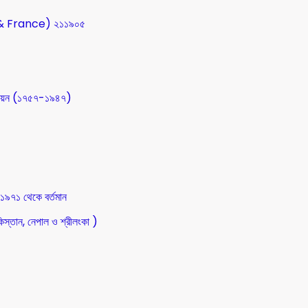
SA & France) ২১১৯০৫
উন্নয়ন (১৭৫৭-১৯৪৭)
 ১৯৭১ থেকে বর্তমান
িস্তান, নেপাল ও শ্রীলংকা )