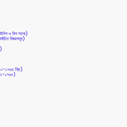
 (উনিশ ও বিশ শতক)
র্বাচিত বিষয়সমূহ)
ত)
০০-১৭৬৫ খ্রি:)
৭১২-১৭৬৫)