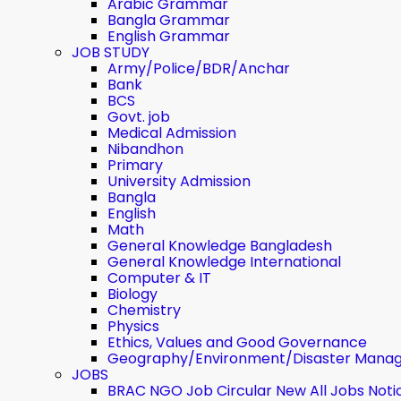
Arabic Grammar
Bangla Grammar
English Grammar
JOB STUDY
Army/Police/BDR/Anchar
Bank
BCS
Govt. job
Medical Admission
Nibandhon
Primary
University Admission
Bangla
English
Math
General Knowledge Bangladesh
General Knowledge International
Computer & IT
Biology
Chemistry
Physics
Ethics, Values ​​and Good Governance
Geography/Environment/Disaster Mana
JOBS
BRAC NGO Job Circular New All Jobs Noti