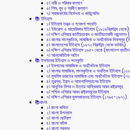
৫। নারী ও পরিবার কল্যাণ
৬। শিশু, যুব ও প্রবীণ কল্যাণ
৭। সমাজকর্মের নির্দেশনা ও কাউন্সেলিং
📚 ইতিহাস
১। ইতিহাস তত্ত্ব ও গবেষণা পদ্ধতি
২। ইউরোপ ও আমেরিকার ইতিহাস (১৯১৯খ্রিস্টাব্দ থেকে)
৩। দক্ষিণ এশিয়ার জাতীয়তাবাদ ও জাতীয়তাবাদী আন্দোলন
৪। বাংলার সাংস্কৃতিক, সামাজিক ও অর্থনৈতিক দিকসমূহ (নি
৫। বাংলাদেশের ইতিহাস (১৯৭২ খ্রিস্টাব্দ থেকে বর্তমান)
৬। দক্ষিণ এশিয়ার ইতিহাস ১৯৪৭ থেকে (বাংলাদেশ ব্যতী
৭। আন্তর্জাতিক আইন
📚 ইসলামের ইতিহাস ও সংস্কৃতি
১। ইসলামের সামাজিক ও অর্থনৈতিক ইতিহাস
২। বাংলার সামাজিক, সাংস্কৃতিক ও অর্থতিক ইতিহাস (১২
৩। মুসলিম ভারতের সামাজিক এবং অর্থনৈতিক ইতিহাস (
৪। তুরস্ক, ইরান ও আফগানিস্তানের ইতিহাস
৫। আধুনিক মিশর ও উত্তর আফ্রিকার আরব রাষ্ট্রসমূহ
৬। পশ্চিম এশিয়ার আরব রাষ্ট্রসমূহের ইতিহাস
৭। দক্ষিণ এশিয়ার মুসলমানদের ইতিহাস (১৭৬৫-১৯৭১)
📚বাংলা
১। বাংলা কবিতা
২। বাংলা উপন্যাস
৩। বাংলা ছোটগল্প
৪। বাংলা নাটক
৫। বাংলা প্রবন্ধ