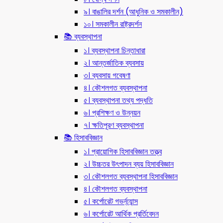
৯। বাঙালির দর্শন (আধুনিক ও সমকালীন)
১০। সমকালীন রাষ্ট্রদর্শন
📚 ব্যবস্থাপনা
১। ব্যবস্থাপনা চিন্তাধারা
২। আন্তর্জাতিক ব্যবসায়
৩। ব্যবসায় গবেষণা
৪। কৌশলগত ব্যবস্থাপনা
৫। ব্যবস্থাপনা তথ্য পদ্ধতি
৬। প্রশিক্ষণ ও উন্নয়ন
৭। ক্ষতিপূরণ ব্যবস্থাপনা
📚 হিসাববিজ্ঞান
১। প্রায়োগিক হিসাববিজ্ঞান তত্ত্ব
২। উচ্চতর উৎপাদন ব্যয় হিসাববিজ্ঞান
৩। কৌশলগত ব্যবস্থাপনা হিসাববিজ্ঞান
৪। কৌশলগত ব্যবস্থাপনা
৫। কর্পোরেট গভর্ন্য্যান্স
৬। কর্পোরেট আর্থিক প্রর্তিবেদন