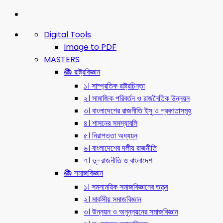
Digital Tools
Image to PDF
MASTERS
📚 রাষ্ট্রবিজ্ঞান
১। সাম্প্রতিক রাষ্ট্রচিন্তা
২। সামাজিক পরিবর্তন ও রাজনৈতিক উন্নয়ন
৩। বাংলাদেশের রাজনীতি ইসু ও প্রবণতাসমূহ
৪। শাসনের সমস্যাবলি
৫। নিরাপত্তা অধ্যয়ন
৬। বাংলাদেশের দলীয় রাজনীতি
৭। ভূ-রাজনীতি ও বাংলাদেশ
📚 সমাজবিজ্ঞান
১। সমসাময়িক সমাজবিজ্ঞানের তত্ত্ব
২। মার্কসীয় সমাজবিজ্ঞান
৩। উন্নয়ন ও অনুন্নয়নের সমাজবিজ্ঞান