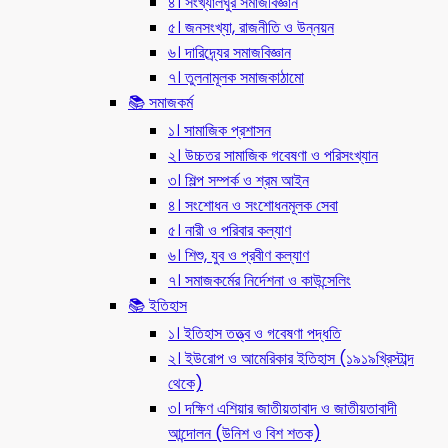
৪। সংখ্যালঘুর সমাজবিজ্ঞান
৫। জনসংখ্যা, রাজনীতি ও উন্নয়ন
৬। দারিদ্র্যের সমাজবিজ্ঞান
৭। তুলনামূলক সমাজকাঠামো
📚 সমাজকর্ম
১। সামাজিক প্রশাসন
২। উচ্চতর সামাজিক গবেষণা ও পরিসংখ্যান
৩। শিল্প সম্পর্ক ও শ্রম আইন
৪। সংশোধন ও সংশোধনমূলক সেবা
৫। নারী ও পরিবার কল্যাণ
৬। শিশু, যুব ও প্রবীণ কল্যাণ
৭। সমাজকর্মের নির্দেশনা ও কাউন্সেলিং
📚 ইতিহাস
১। ইতিহাস তত্ত্ব ও গবেষণা পদ্ধতি
২। ইউরোপ ও আমেরিকার ইতিহাস (১৯১৯খ্রিস্টাব্দ
থেকে)
৩। দক্ষিণ এশিয়ার জাতীয়তাবাদ ও জাতীয়তাবাদী
আন্দোলন (উনিশ ও বিশ শতক)