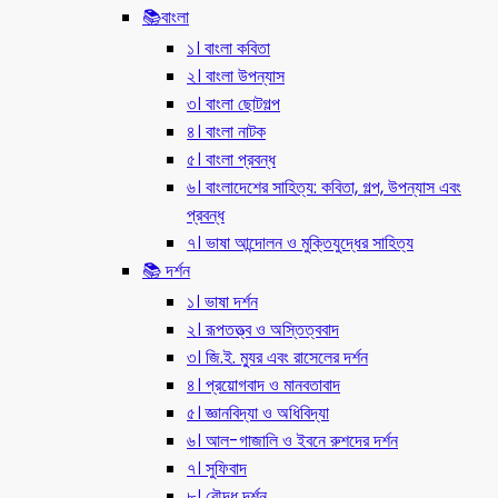
📚বাংলা
১। বাংলা কবিতা
২। বাংলা উপন্যাস
৩। বাংলা ছোটগল্প
৪। বাংলা নাটক
৫। বাংলা প্রবন্ধ
৬। বাংলাদেশের সাহিত্য: কবিতা, গল্প, উপন্যাস এবং
প্রবন্ধ
৭। ভাষা আন্দোলন ও মুক্তিযুদ্ধের সাহিত্য
📚 দর্শন
১। ভাষা দর্শন
২। রূপতত্ত্ব ও অস্তিত্ববাদ
৩। জি.ই. ম্যুর এবং রাসেলের দর্শন
৪। প্রয়োগবাদ ও মানবতাবাদ
৫। জ্ঞানবিদ্যা ও অধিবিদ্যা
৬। আল-গাজালি ও ইবনে রুশদের দর্শন
৭। সুফিবাদ
৮। বৌদ্ধ দর্শন