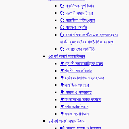
💞 প্ররম্ভিক নৃ-বিজ্ঞান
💞 ধ্রুপদী সমাজচিন্তা
💞 সামাজিক পরিসংখ্যান
💞 গবেষণা পদ্ধতি
💞 রাজনৈতিক সংগঠন এবং যুক্তরাজ্য ও
মার্কিন যুক্তরাষ্ট্রের রাজনৈতিক ব্যবস্থা
💞 বাংলাদেশের অর্থনীতি
৩য় বর্ষ অনার্স সমাজবিজ্ঞান
🌳ধ্রুপদী সমাজতাত্ত্বিক তত্ত্ব
🌳গ্রামীণ সমাজবিজ্ঞান
🌳ধর্মের সমাজবিজ্ঞান ২৩২০০৫
🌳সামাজিক অসমতা
🌳 সমাজ ও সম্প্রদায়
🌳বাংলাদেশের সমাজ কাঠামো
🌳নগর সমাজবিজ্ঞান
🌳সমাজ মনোবিজ্ঞান
৪র্থ বর্ষ অনার্স সমাজবিজ্ঞান
📢 জেন্ডার, সমাজ ও উন্নয়ন