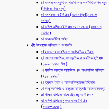
৪। বাংলার সাংস্কৃতিক, সামাজিক ও অর্থনৈতিক দিকসমূহ
(নির্বাচিত বিষয়সমূহ)
৫। বাংলাদেশের ইতিহাস (১৯৭২ খ্রিস্টাব্দ থেকে
বর্তমান)
৬। দক্ষিণ এশিয়ার ইতিহাস ১৯৪৭ থেকে (বাংলাদেশ
ব্যতীত)
৭। আন্তর্জাতিক আইন
📚 ইসলামের ইতিহাস ও সংস্কৃতি
১। ইসলামের সামাজিক ও অর্থনৈতিক ইতিহাস
২। বাংলার সামাজিক, সাংস্কৃতিক ও অর্থতিক ইতিহাস
(১২০০-১৭৬৫ খ্রি:)
৩। মুসলিম ভারতের সামাজিক এবং অর্থনৈতিক ইতিহাস
(৭১২-১৭৬৫)
৪। তুরস্ক, ইরান ও আফগানিস্তানের ইতিহাস
৫। আধুনিক মিশর ও উত্তর আফ্রিকার আরব রাষ্ট্রসমূহ
৬। পশ্চিম এশিয়ার আরব রাষ্ট্রসমূহের ইতিহাস
৭। দক্ষিণ এশিয়ার মুসলমানদের ইতিহাস
(১৭৬৫-১৯৭১)