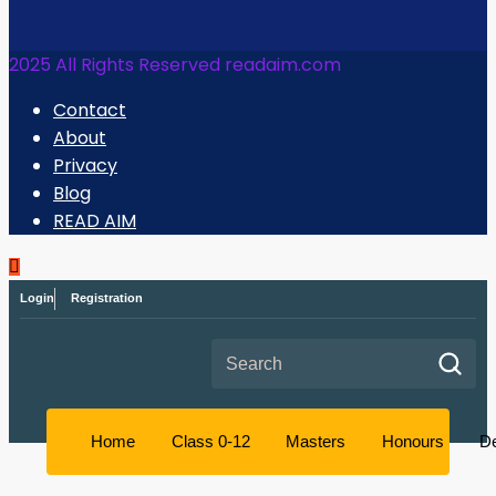
2025 All Rights Reserved readaim.com
Contact
About
Privacy
Blog
READ AIM
Login
Registration
Search for:
Home
Class 0-12
Masters
Honours
D