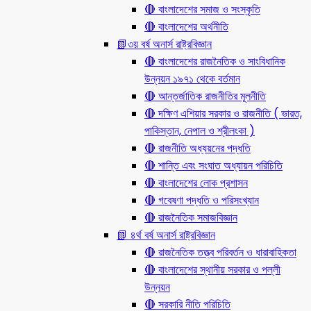
🔴 বাংলাদেশের সমাজ ও সংস্কৃতি
🔴 বাংলাদেশের অর্থনীতি
📗৩য় বর্ষ অনার্স রাষ্ট্রবিজ্ঞান
🔴 বাংলাদেশের রাজনৈতিক ও সাংবিধানিক
উন্নয়ন ১৯৭১ থেকে বর্তমান
🔴 আন্তর্জাতিক রাজনীতির মূলনীতি
🔴 দক্ষিণ এশিয়ার সরকার ও রাজনীতি ( ভারত,
পাকিস্তান, নেপাল ও শ্রীলংকা )
🔴 রাজনীতি অধ্যয়নের পদ্ধতি
🔴 শান্তি এবং সংঘাত অধ্যায়ন পরিচিতি
🔴 বাংলাদেশের লোক প্রশাসন
🔴 গবেষণা পদ্ধতি ও পরিসংখ্যান
🔴 রাজনৈতিক সমাজবিজ্ঞান
📗 ৪র্থ বর্ষ অনার্স রাষ্ট্রবিজ্ঞান
🔴 রাজনৈতিক তত্ত্ব পরিবর্তন ও ধারাবাহিকতা
🔴 বাংলাদেশের স্থানীয় সরকার ও পল্লী
উন্নয়ন
🔴 সরকারি নীতি পরিচিতি