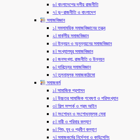
৬। বাংলাদেশের দলীয় রাজনীতি
৭। ভূ-রাজনীতি ও বাংলাদেশ
সমাজবিজ্ঞান
১। সমসাময়িক সমাজবিজ্ঞানের তত্ত্ব
২। মার্কসীয় সমাজবিজ্ঞান
৩। উন্নয়ন ও অনুন্নয়নের সমাজবিজ্ঞান
৪। সংখ্যালঘুর সমাজবিজ্ঞান
৫। জনসংখ্যা, রাজনীতি ও উন্নয়ন
৬। দারিদ্র্যের সমাজবিজ্ঞান
৭। তুলনামূলক সমাজকাঠামো
সমাজকর্ম
১। সামাজিক প্রশাসন
২। উচ্চতর সামাজিক গবেষণা ও পরিসংখ্যান
৩। শিল্প সম্পর্ক ও শ্রম আইন
৪। সংশোধন ও সংশোধনমূলক সেবা
৫। নারী ও পরিবার কল্যাণ
৬। শিশু, যুব ও প্রবীণ কল্যাণ
৭। সমাজকর্মের নির্দেশনা ও কাউন্সেলিং