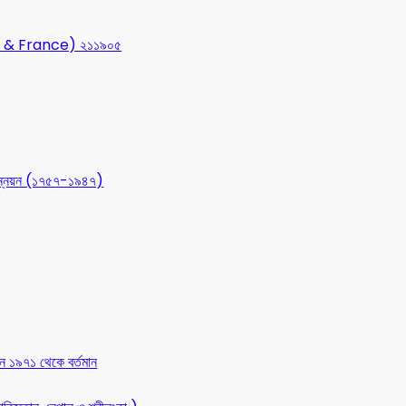
USA & France) ২১১৯০৫
 উন্নয়ন (১৭৫৭-১৯৪৭)
ন ১৯৭১ থেকে বর্তমান