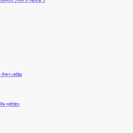
াকিস্তান, নেপাল ও শ্রীলংকা )
 দিক্ষণ কোরিয়া
িক প্রতিষ্ঠান