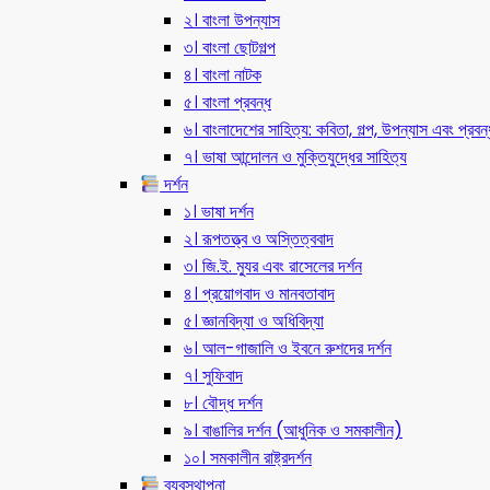
২। বাংলা উপন্যাস
৩। বাংলা ছোটগল্প
৪। বাংলা নাটক
৫। বাংলা প্রবন্ধ
৬। বাংলাদেশের সাহিত্য: কবিতা, গল্প, উপন্যাস এবং প্রবন্
৭। ভাষা আন্দোলন ও মুক্তিযুদ্ধের সাহিত্য
দর্শন
১। ভাষা দর্শন
২। রূপতত্ত্ব ও অস্তিত্ববাদ
৩। জি.ই. ম্যুর এবং রাসেলের দর্শন
৪। প্রয়োগবাদ ও মানবতাবাদ
৫। জ্ঞানবিদ্যা ও অধিবিদ্যা
৬। আল-গাজালি ও ইবনে রুশদের দর্শন
৭। সুফিবাদ
৮। বৌদ্ধ দর্শন
৯। বাঙালির দর্শন (আধুনিক ও সমকালীন)
১০। সমকালীন রাষ্ট্রদর্শন
ব্যবস্থাপনা