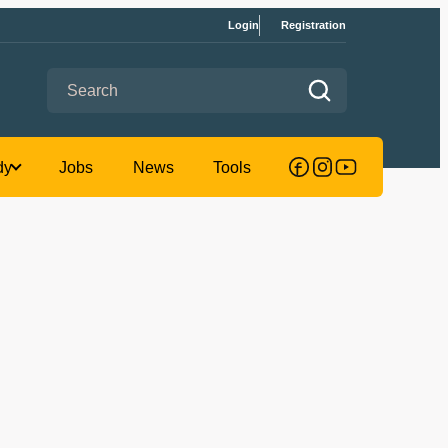
Login
Registration
Search for:
Computer
Jobs Study
Jobs
New