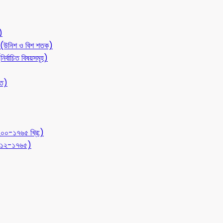
)
লন (উনিশ ও বিশ শতক)
ির্বাচিত বিষয়সমূহ)
ীত)
১২০০-১৭৬৫ খ্রি:)
 (৭১২-১৭৬৫)