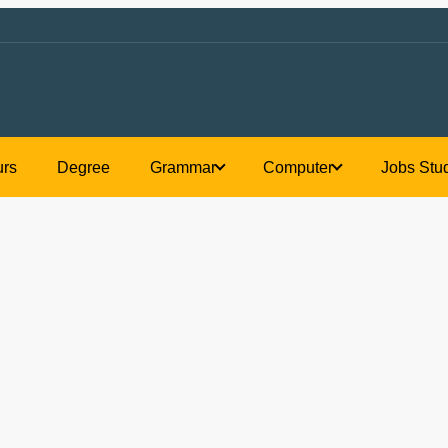
rs
Honours
Degree
Grammar