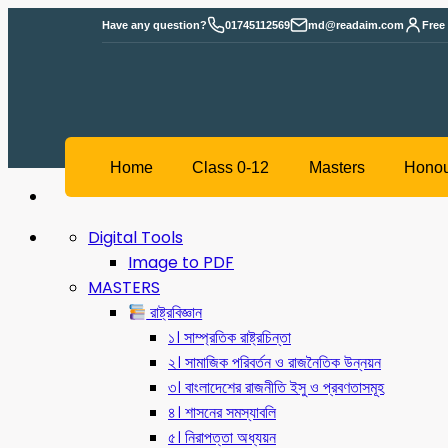
Have any question?
01745112569
md@readaim.com
Free
Home
Class 0-12
Maste
Digital Tools
Image to PDF
MASTERS
রাষ্ট্রবিজ্ঞান
১। সাম্প্রতিক রাষ্ট্রচিন্তা
২। সামাজিক পরিবর্তন ও রাজনৈতিক উন্নয়ন
৩। বাংলাদেশের রাজনীতি ইসু ও প্রবণতাসমূহ
৪। শাসনের সমস্যাবলি
৫। নিরাপত্তা অধ্যয়ন