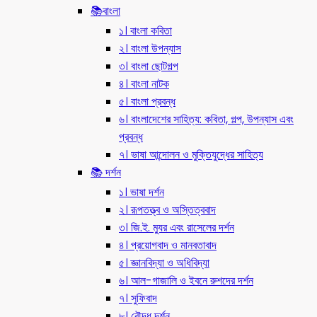
📚বাংলা
১। বাংলা কবিতা
২। বাংলা উপন্যাস
৩। বাংলা ছোটগল্প
৪। বাংলা নাটক
৫। বাংলা প্রবন্ধ
৬। বাংলাদেশের সাহিত্য: কবিতা, গল্প, উপন্যাস এবং
প্রবন্ধ
৭। ভাষা আন্দোলন ও মুক্তিযুদ্ধের সাহিত্য
📚 দর্শন
১। ভাষা দর্শন
২। রূপতত্ত্ব ও অস্তিত্ববাদ
৩। জি.ই. ম্যুর এবং রাসেলের দর্শন
৪। প্রয়োগবাদ ও মানবতাবাদ
৫। জ্ঞানবিদ্যা ও অধিবিদ্যা
৬। আল-গাজালি ও ইবনে রুশদের দর্শন
৭। সুফিবাদ
৮। বৌদ্ধ দর্শন